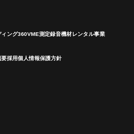
ディング
360VME測定
録音機材レンタル事業
概要
採用
個人情報保護方針