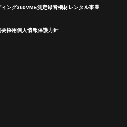
ディング
360VME測定
録音機材レンタル事業
概要
採用
個人情報保護方針