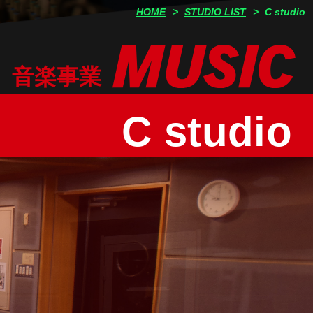
HOME
STUDIO LIST
C studio
音楽事業
C studio