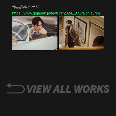
作品掲載ページ
https://www.gqjapan.jp/feature/20241209/ralphlauren